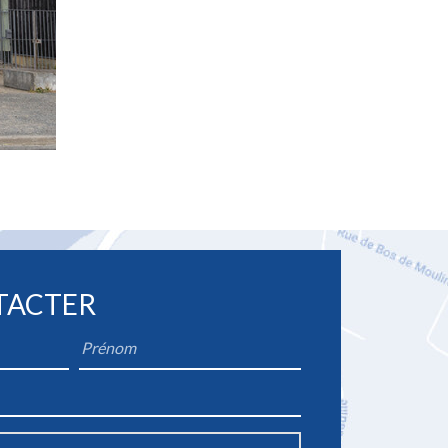
TACTER
Firstname
*