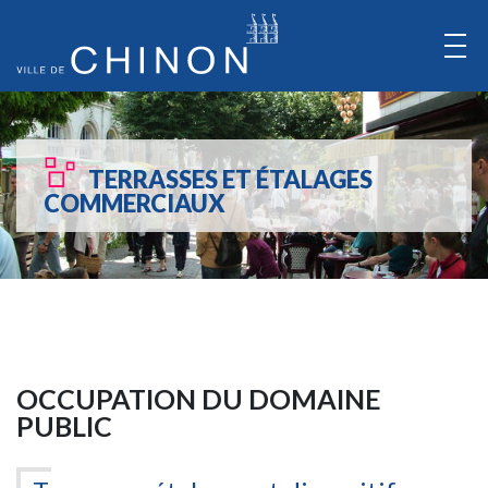
Aller
au
Contenu
Aller
au
TERRASSES ET ÉTALAGES
Menu
COMMERCIAUX
OCCUPATION DU DOMAINE
PUBLIC