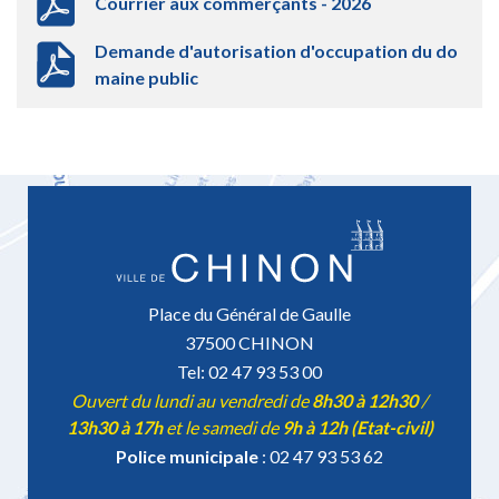
Courrier aux commerçants - 2026
Demande d'autorisation d'occupation du do
maine public
Place du Général de Gaulle
37500 CHINON
Tel: 02 47 93 53 00
Ouvert du lundi au vendredi de
8h30 à 12h30
/
13h30 à 17h
et le samedi de
9h à 12h (Etat-civil)
Police municipale
: 02 47 93 53 62