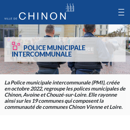
Aller
au
Contenu
Aller
au
POLICE MUNICIPALE
Menu
INTERCOMMUNALE
La Police municipale intercommunale (PMI), créée
en octobre 2022, regroupe les polices municipales de
Chinon, Avoine et Chouzé-sur-Loire. Elle rayonne
ainsi sur les 19 communes qui composent la
communauté de communes Chinon Vienne et Loire.