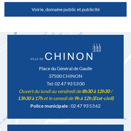
Voirie, domaine public et publicité
Place du Général de Gaulle
37500 CHINON
Tel: 02 47 93 53 00
Ouvert du lundi au vendredi de
8h30 à 12h30
/
13h30 à 17h
et le samedi de
9h à 12h (Etat-civil)
Police municipale
: 02 47 93 53 62