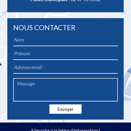
NOUS CONTACTER
Name
*
Firstname
*
Email
*
Message
*
Envoyer
S'inscrire à la lettre d'information !