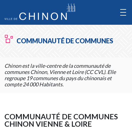
Aller
au
Contenu
Aller
COMMUNAUTÉ DE COMMUNES
au
Menu
Chinon est la ville-centre de la communauté de
communes Chinon, Vienne et Loire (CC CVL). Elle
regroupe 19 communes du pays du chinonais et
compte 24 000 Habitants.
COMMUNAUTÉ DE COMMUNES
CHINON VIENNE & LOIRE