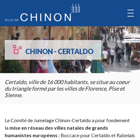
Aller
au
Contenu
Aller
au
CHINON - CERTALDO
Menu
Certaldo, ville de 16 000 habitants, se situe au coeur
du triangle formé par les villes de Florence, Pise et
Sienne.
Le Comité de Jumelage Chinon-Certaldo a pour fondement
la
mise en réseau des villes natales de grands
humanistes européens :
Boccace pour Certaldo et Rabelais