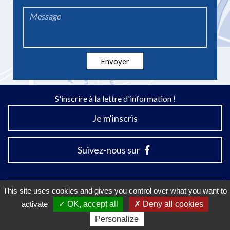
*
Message
*
Envoyer
S'inscrire à la lettre d'information !
Je m'inscris
Suivez-nous sur
This site uses cookies and gives you control over what you want to
activate
OK, accept all
Deny all cookies
Mentions Légales
Plan du site
Accessibilité
Personalize