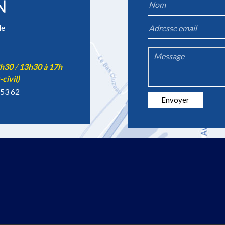
Name
*
le
Email
*
2h30
/
13h30 à 17h
Message
-civil)
*
 53 62
Envoyer