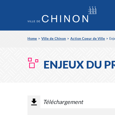
Aller
Home
Ville de Chinon
Action Coeur de Ville
Enj
au
FIL
Contenu
Aller
D'ARIANE
au
Menu
ENJEUX DU P
Téléchargement