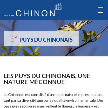
Aller
au
Contenu
Aller
au
PUYS DU CHINONAIS
Menu
LES PUYS DU CHINONAIS, UNE
NATURE MÉCONNUE
Le Chinonais est constitué d’un milieu naturel impressionnant
tant par sa diversité que par sa qualité environnementale. Des
paysages séculaires émerveillent le flâneur, la lumière y est