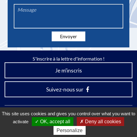
*
Message
*
Envoyer
S'inscrire à la lettre d'information !
Je m'inscris
Suivez-nous sur
This site uses cookies and gives you control over what you want to
activate
OK, accept all
Deny all cookies
Mentions Légales
Plan du site
Accessibilité
Personalize