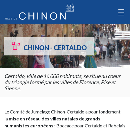
Aller
au
Contenu
Aller
au
CHINON - CERTALDO
Menu
Certaldo, ville de 16 000 habitants, se situe au coeur
du triangle formé par les villes de Florence, Pise et
Sienne.
Le Comité de Jumelage Chinon-Certaldo a pour fondement
la
mise en réseau des villes natales de grands
humanistes européens :
Boccace pour Certaldo et Rabelais