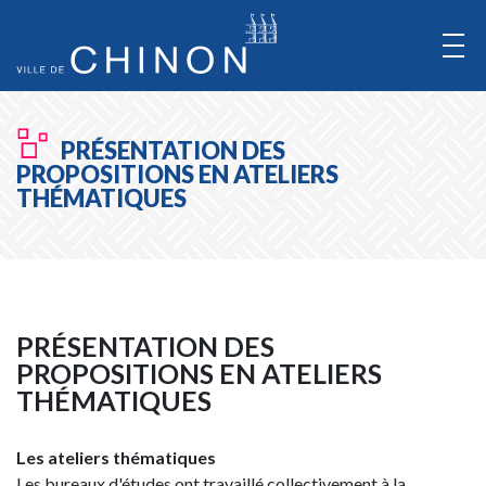
Aller
au
Contenu
Aller
PRÉSENTATION DES
au
PROPOSITIONS EN ATELIERS
Menu
THÉMATIQUES
PRÉSENTATION DES
PROPOSITIONS EN ATELIERS
THÉMATIQUES
Les ateliers thématiques
Les bureaux d'études ont travaillé collectivement à la