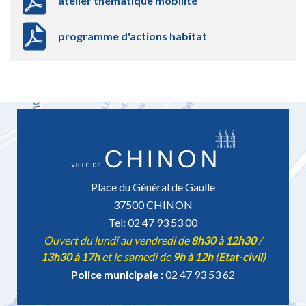
atelier thématique mobilité
programme d'actions habitat
Place du Général de Gaulle
37500 CHINON
Tel: 02 47 93 53 00
Ouvert du lundi au vendredi de
8h30 à 12h30
/
13h30 à 17h
et le samedi de
9h à 12h (Etat-civil)
Police municipale
: 02 47 93 53 62