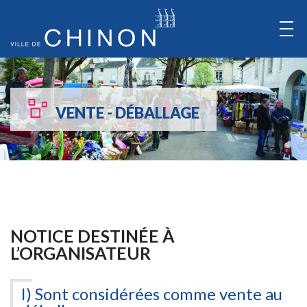
Aller
au
Contenu
Aller
au
VENTE - DÉBALLAGE
Menu
NOTICE DESTINÉE À
L’ORGANISATEUR
I) Sont considérées comme vente au