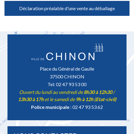
Déclaration préalable d'une vente au déballage
Place du Général de Gaulle
37500 CHINON
Tel: 02 47 93 53 00
Ouvert du lundi au vendredi de
8h30 à 12h30
/
13h30 à 17h
et le samedi de
9h à 12h (Etat-civil)
Police municipale
: 02 47 93 53 62