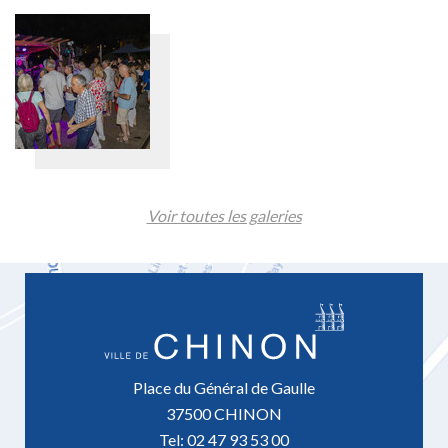
Voir toutes les galeries
Place du Général de Gaulle
37500 CHINON
Tel: 02 47 93 53 00