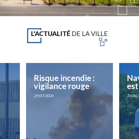
L'ACTUALITÉ
DE LA VILLE
Risque incendie :
Nav
vigilance rouge
est
29/07/2026
20/06/