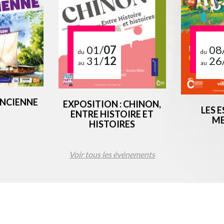
01/
07
08
du
du
31/
12
26
au
au
ANCIENNE
EXPOSITION : CHINON,
LES 
ENTRE HISTOIRE ET
ME
HISTOIRES
Voir tous les événements