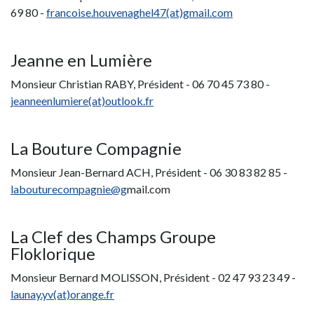
69 80 -
fr
ancoise.houvenaghel47(at)gmail.com
Jeanne en Lumière
Monsieur Christian RABY, Président - 06 70 45 73 80 -
jeanneenlumiere(at)outlook.fr
La Bouture Compagnie
Monsieur Jean-Bernard ACH, Président - 06 30 83 82 85 -
labouturecompagnie@g
mail.com
La Clef des Champs Groupe
Floklorique
Monsieur Bernard MOLISSON, Président - 02 47 93 23 49 -
launay.yv(at)orange.fr