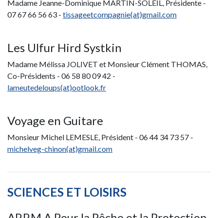
Madame Jeanne-Dominique MARTIN-SOLEIL, Présidente -
07 67 66 56 63 -
tissageetcompagnie(at)gmail.com
Les Ulfur Hird Systkin
Madame Mélissa JOLIVET et Monsieur Clément THOMAS,
Co-Présidents - 06 58 80 09 42 -
l
ameutedeloups(at)ootlook.fr
Voyage en Guitare
Monsieur Michel LEMESLE, Président - 06 44 34 73 57 -
michelveg-chinon(at)gmail.com
SCIENCES ET LOISIRS
AP.P.M.A Pour
l
a Pêche
e
t
l
a Protection