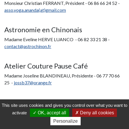
Monsieur Christian FERRANT, Président -
06 86 66 24 52 -
asso.yoga.ananda(at)gmail.com
Astronomie
e
n Chinonais
Madame Eveline HERVE LUANCO - 06 82 33 21 38
-
contact
@
astrochinon.fr
Atelier Couture Pause Café
Madame Joseline BLANDINEAU, Présidente -
06 77 70 66
25
-
jossb37
@
orange.fr
Bien Vivre Sa Retraite
This site uses cookies and gives you control over what you want to
Madame Joëlle GUÉGUEN Présidente -
06 03 78 28 07 / 02
activate
OK, accept all
Deny all cookies
47 93 28 29 -
jgueguen13
@
gmail.com
Personalize