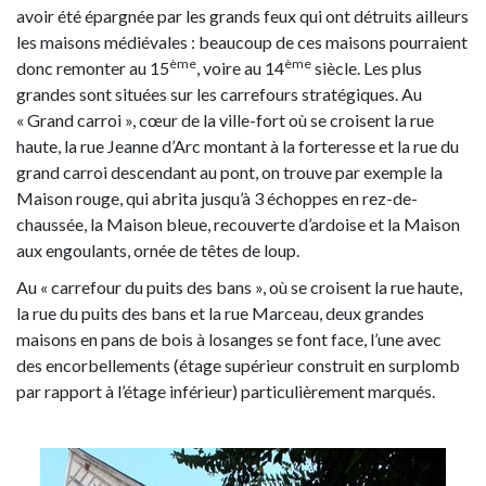
avoir été épargnée par les grands feux qui ont détruits ailleurs
les maisons médiévales : beaucoup de ces maisons pourraient
ème
ème
donc remonter au 15
, voire au 14
siècle. Les plus
grandes sont situées sur les carrefours stratégiques. Au
« Grand carroi », cœur de la ville-fort où se croisent la rue
haute, la rue Jeanne d’Arc montant à la forteresse et la rue du
grand carroi descendant au pont, on trouve par exemple la
Maison rouge, qui abrita jusqu’à 3 échoppes en rez-de-
chaussée, la Maison bleue, recouverte d’ardoise et la Maison
aux engoulants, ornée de têtes de loup.
Au « carrefour du puits des bans », où se croisent la rue haute,
la rue du puits des bans et la rue Marceau, deux grandes
maisons en pans de bois à losanges se font face, l’une avec
des encorbellements (étage supérieur construit en surplomb
par rapport à l’étage inférieur) particulièrement marqués.