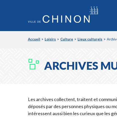
Aller
Accueil
Loisirs
Culture
Lieux culturels
Archiv
au
FIL
Contenu
Aller
D'ARIANE
au
Menu
ARCHIVES MU
Les archives collectent, traitent et commun
déposés par des personnes physiques ou mor
intéressent aussi bien les curieux que les gé