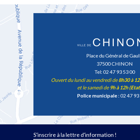
Place du Général de Gaul
37500 CHINON
Tel: 02 47 93 53 00
Ouvert du lundi au vendredi de
8h30 à 1
et le samedi de
9h à 12h (Etat
Police municipale
: 02 47 93
S'inscrire à la lettre d'information !