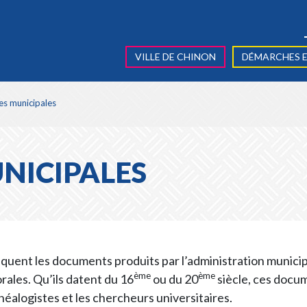
VILLE DE CHINON
DÉMARCHES E
es municipales
NICIPALES
iquent les documents produits par l’administration munici
ème
ème
ales. Qu’ils datent du 16
ou du 20
siècle, ces docu
néalogistes et les chercheurs universitaires.