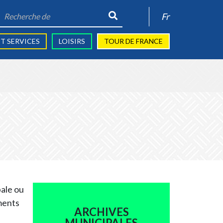
Recherche
Fr
de:
T SERVICES
LOISIRS
TOUR DE FRANCE
pale ou
ments
ARCHIVES
MUNICIPALES