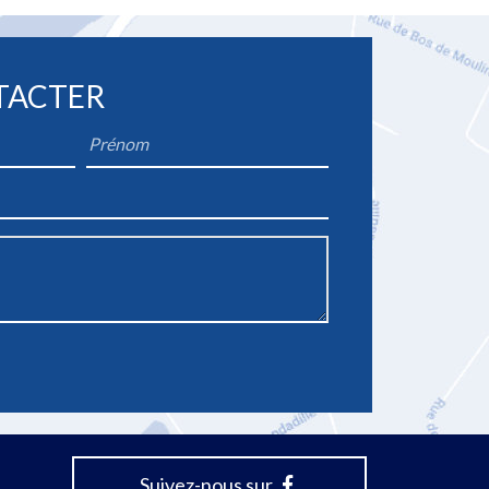
TACTER
Firstname
*
Suivez-nous sur