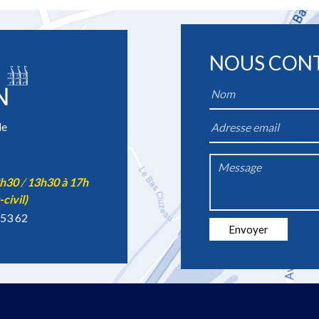
NOUS CON
Name
*
le
Email
*
2h30
/
13h30 à 17h
Message
-civil)
*
 53 62
Envoyer