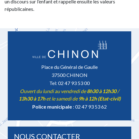
un discours sur l’enfant et rappelle ensuite les valeurs
républicaines.
Place du Général de Gaulle
37500 CHINON
Tel: 02 47 93 53 00
Ouvert du lundi au vendredi de
8h30 à 12h30
/
13h30 à 17h
et le samedi de
9h à 12h (Etat-civil)
Police municipale
: 02 47 93 53 62
NOUS CONTACTER