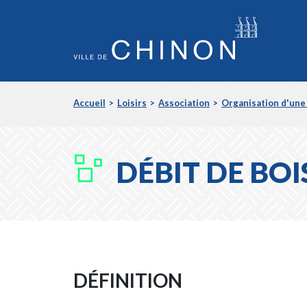
Aller
Accueil
Loisirs
Association
Organisation d'une
au
FIL
Contenu
Aller
D'ARIANE
au
Menu
DÉBIT DE BO
DÉFINITION