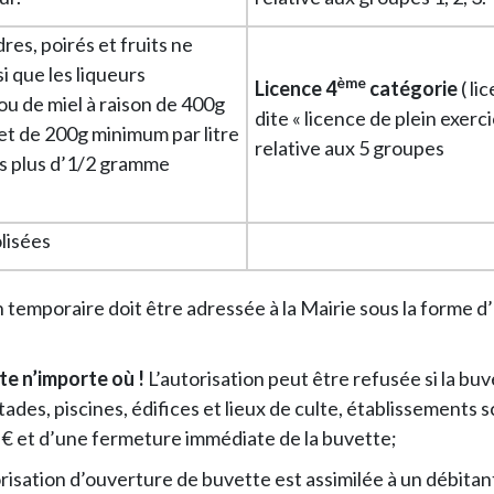
dres, poirés et fruits ne
 que les liqueurs
ème
Licence 4
catégorie
( li
u de miel à raison de 400g
dite « licence de plein exerc
 et de 200g minimum par litre
relative aux 5 groupes
as plus d’1/2 gramme
olisées
emporaire doit être adressée à la Mairie sous la forme d’u
te n’importe où !
L’autorisation peut être refusée si la bu
tades, piscines, édifices et lieux de culte, établissements 
€ et d’une fermeture immédiate de la buvette;
risation d’ouverture de buvette est assimilée à un débitant