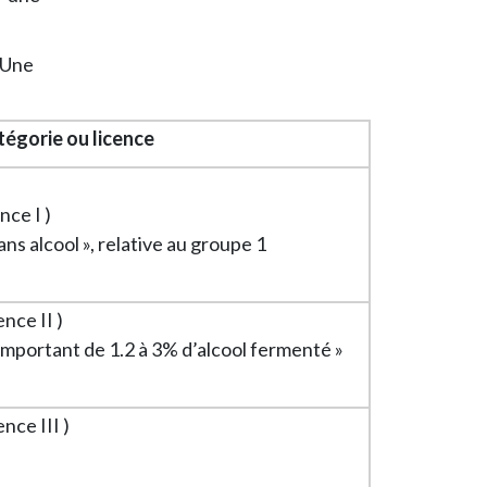
. Une
égorie ou licence
ence I )
ans alcool », relative au groupe 1
ence II )
omportant de 1.2 à 3% d’alcool fermenté »
ence III )