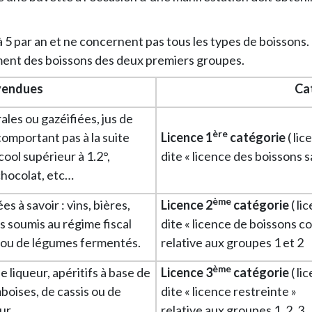
 à 5 par an et ne concernent pas tous les types de boissons
ment des boissons des deux premiers groupes.
vendues
Cat
ales ou gazéifiées, jus de
ère
omportant pas à la suite
Licence 1
catégorie
( lic
ool supérieur à 1.2°,
dite « licence des boissons s
 chocolat, etc…
ème
s à savoir : vins, bières,
Licence 2
catégorie
( lic
s soumis au régime fiscal
dite « licence de boissons c
ts ou de légumes fermentés.
relative aux groupes 1 et 2
ème
e liqueur, apéritifs à base de
Licence 3
catégorie
( lic
amboises, de cassis ou de
dite « licence restreinte »
ur.
relative aux groupes 1, 2, 3.