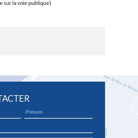
 sur la voie publique)
TACTER
Firstname
*