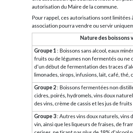
autorisation du Maire de la commune.
Pour rappel, ces autorisations sont limitées
association pourra vendre ou servir unique
Nature des boissons 
Groupe 1
: Boissons sans alcool, eaux minér
fruits ou de légumes non fermentés ou ne c
d’un début de fermentation des traces d’alc
limonades, sirops, infusions, lait, café, thé,
Groupe 2
: Boissons fermentées non distillée
cidres, poirés, hydromels, vins doux naturel
des vins, crème de cassis et les jus de frui
Groupe 3
: Autres vins doux naturels, vins d
vin, ainsi que les liqueurs de fraises, de fr
cerises, ne tirant pas plus de 18% d’alcool p